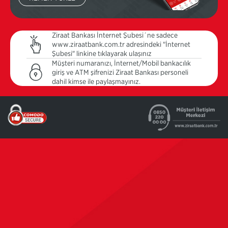
Ziraat Bankası İnternet Şubesi´ne sadece
www.ziraatbank.com.tr adresindeki "İnternet
Şubesi" linkine tıklayarak ulaşınız
Müşteri numaranızı, İnternet/Mobil bankacılık
giriş ve ATM şifrenizi Ziraat Bankası personeli
dahil kimse ile paylaşmayınız.