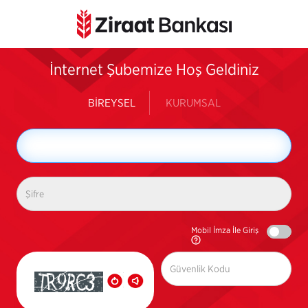
İnternet Şubemize Hoş Geldiniz
BİREYSEL
KURUMSAL
Mobil İmza İle Giriş