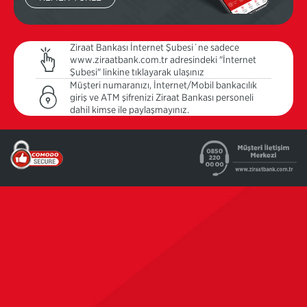
Ziraat Bankası İnternet Şubesi´ne sadece
www.ziraatbank.com.tr adresindeki "İnternet
Şubesi" linkine tıklayarak ulaşınız
Müşteri numaranızı, İnternet/Mobil bankacılık
giriş ve ATM şifrenizi Ziraat Bankası personeli
dahil kimse ile paylaşmayınız.