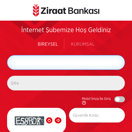
İnternet Şubemize Hoş Geldiniz
BİREYSEL
KURUMSAL
Mobil İmza İle Giriş