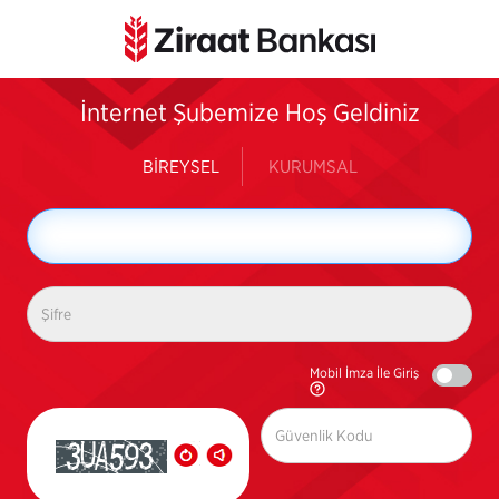
İnternet Şubemize Hoş Geldiniz
BİREYSEL
KURUMSAL
Mobil İmza İle Giriş