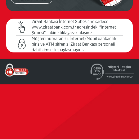
Ziraat Bankası İnternet Şubesi´ne sadece
www.ziraatbank.com.tr adresindeki "İnternet
Şubesi" linkine tıklayarak ulaşınız
Müşteri numaranızı, İnternet/Mobil bankacılık
giriş ve ATM şifrenizi Ziraat Bankası personeli
dahil kimse ile paylaşmayınız.