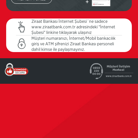
Ziraat Bankası İnternet Şubesi´ne sadece
www.ziraatbank.com.tr adresindeki "İnternet
Şubesi" linkine tıklayarak ulaşınız
Müşteri numaranızı, İnternet/Mobil bankacılık
giriş ve ATM şifrenizi Ziraat Bankası personeli
dahil kimse ile paylaşmayınız.