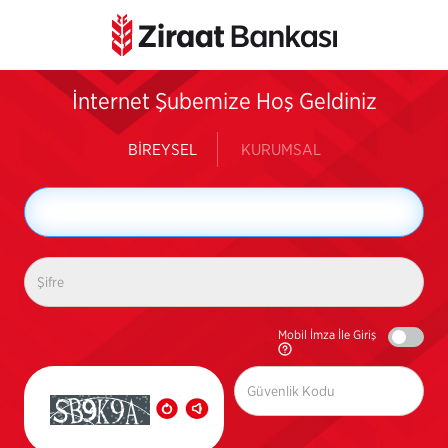
İnternet Şubemize Hoş Geldiniz
BİREYSEL
KURUMSAL
Mobil İmza İle Giriş